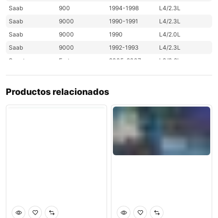
Saab
900
1994-1998
L4/2.3L
Saab
9000
1990-1991
L4/2.3L
Saab
9000
1990
L4/2.0L
Saab
9000
1992-1993
L4/2.3L
Smart
Fortwo
2005-2007
L3/0.8L
Smart
Fortwo
2008-2015
L3/1.0L
Smart
Fortwo
2016
L3/0.9L
Productos relacionados
Toyota
Corolla
Toyota
Yaris
2016
L4/1.5L