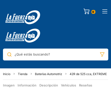
¿Qué estás buscando?
Inicio
Tienda
Baterías Automotriz
42R de 525 cca, EXTREME
Imagen
Información
Descripción
Vehículos
Reseñas