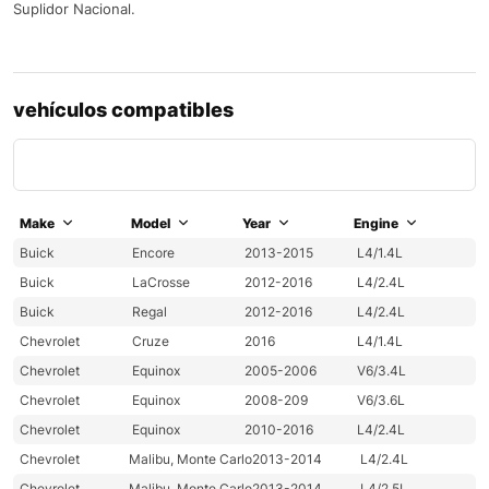
Suplidor Nacional.
vehículos compatibles
Make
Model
Year
Engine
Buick
Encore
2013-2015
L4/1.4L
Buick
LaCrosse
2012-2016
L4/2.4L
Buick
Regal
2012-2016
L4/2.4L
Chevrolet
Cruze
2016
L4/1.4L
Chevrolet
Equinox
2005-2006
V6/3.4L
Chevrolet
Equinox
2008-209
V6/3.6L
Chevrolet
Equinox
2010-2016
L4/2.4L
Chevrolet
Malibu, Monte Carlo
2013-2014
L4/2.4L
Chevrolet
Malibu, Monte Carlo
2013-2014
L4/2.5L