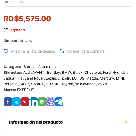
SKU:
1-186
RD$
5,575.00
Agotado
Sin existencias
Añadir a la lista de deseos
Agregar para comparar
Categoría:
Baterías Automotriz
Etiquetas:
Audi
,
AVANTI
,
Bentley
,
BMW
,
Buick
,
Chevrolet
,
Ford
,
Hyundai
,
Jaguar
,
Kia
,
Land Rover
,
Lexus
,
Lincoln
,
LOTUS
,
Mazda
,
Mercury
,
MINI
,
Porsche
,
SAAB
,
SMART
,
SUZUKI
,
Toyota
,
Volkswagen
,
Volvo
Marca:
EXTREME
Información del producto