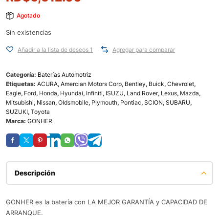
Agotado
Sin existencias
Añadir a la lista de deseos 1
Agregar para comparar
Categoría:
Baterías Automotriz
Etiquetas:
ACURA
,
Amercian Motors Corp
,
Bentley
,
Buick
,
Chevrolet
,
Eagle
,
Ford
,
Honda
,
Hyundai
,
Infiniti
,
ISUZU
,
Land Rover
,
Lexus
,
Mazda
,
Mitsubishi
,
Nissan
,
Oldsmobile
,
Plymouth
,
Pontiac
,
SCION
,
SUBARU
,
SUZUKI
,
Toyota
Marca:
GONHER
Descripción
GONHER es la batería con LA MEJOR GARANTÍA y CAPACIDAD DE
ARRANQUE.