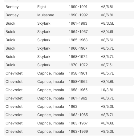
Bentley
Eight
1990-1991
V8/6.8L
Bentley
Mulsanne
1990-1992
V8/6.8L
Buick
Skylark
1961-1963
V8/3.5L
Buick
Skylark
1964-1967
V8/4.9L
Buick
Skylark
1965-1968
V8/6.6L
Buick
Skylark
1966-1967
V8/5.7L
Buick
Skylark
1968-1972
V8/5.7L
Buick
Skylark
1970-1972
V8/7.5L
Chevrolet
Caprice, Impala
1958-1961
V8/5.7L
Chevrolet
Caprice, Impala
1958-1962
V8/4.6L
Chevrolet
Caprice, Impala
1958-1965
L6/3.8L
Chevrolet
Caprice, Impala
1961-1962
V8/6.7L
Chevrolet
Caprice, Impala
1962
V8/5.3L
Chevrolet
Caprice, Impala
1963-1965
V8/6.7L
Chevrolet
Caprice, Impala
1963-1967
V8/4.6L
Chevrolet
Caprice, Impala
1963-1969
V8/5.3L