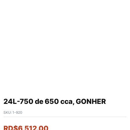
24L-750 de 650 cca, GONHER
SKU:
1-920
RD$
6,512.00