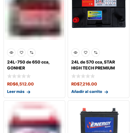
24L-750 de 650 cca,
24L de 570 cca, STAR
GONHER
HIGH TECH PREMIUM
RD$
6,512.00
RD$
7,216.00
Leer más
Añadir al carrito