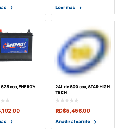
más
Leer más
e 525 cca, ENERGY
24L de 500 cca, STAR HIGH
TECH
5,192.00
RD$
5,456.00
más
Añadir al carrito