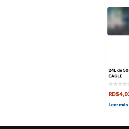
24L de 50
EAGLE
RD$
4,9
Leer más