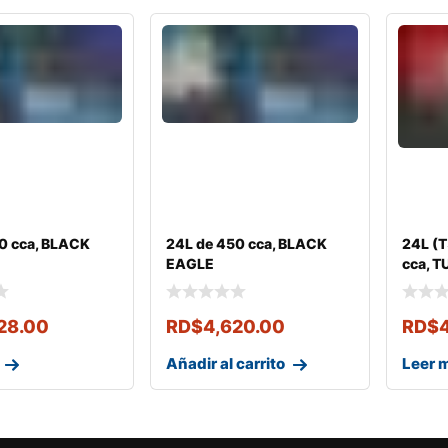
0 cca, BLACK
24L de 450 cca, BLACK
24L (
EAGLE
cca, 
28.00
RD$
4,620.00
RD$
Añadir al carrito
Leer 