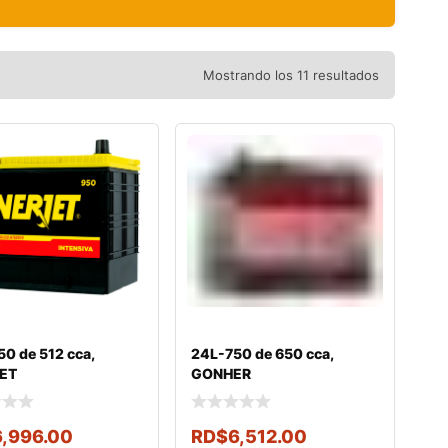
Mostrando los 11 resultados
0 de 512 cca,
24L-750 de 650 cca,
ET
GONHER
6,996.00
RD$
6,512.00