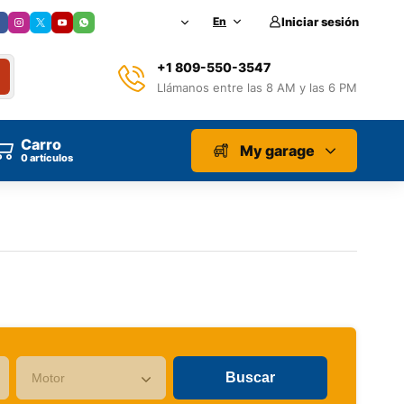
En
Iniciar sesión
+1 809-550-3547
Llámanos entre las 8 AM y las 6 PM
Carro
My garage
artículos