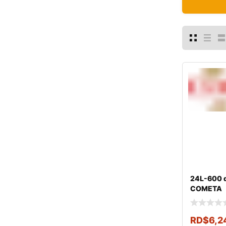
24L-600 d
COMETA
RD$
6,2