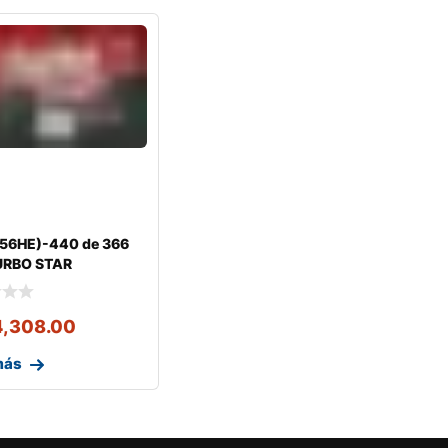
T56HE)-440 de 366
TURBO STAR
4,308.00
más