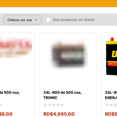
Solo productos en oferta
e 500 cca,
24L-600 de 500 cca,
24L-95
TRONIC
ENERJ
48.00
RD$
4,695.00
RD$