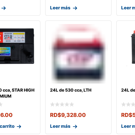
Leer más
Leer 
0 cca, STAR HIGH
24L de 530 cca, LTH
24L d
EMIUM
16.00
RD$
9,328.00
RD$
carrito
Leer más
Leer 