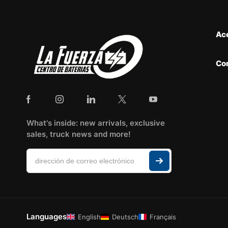
Ac
Co
What's inside: new arrivals, exclusive
sales, truck news and more!
Languages
English
Deutsch
Français