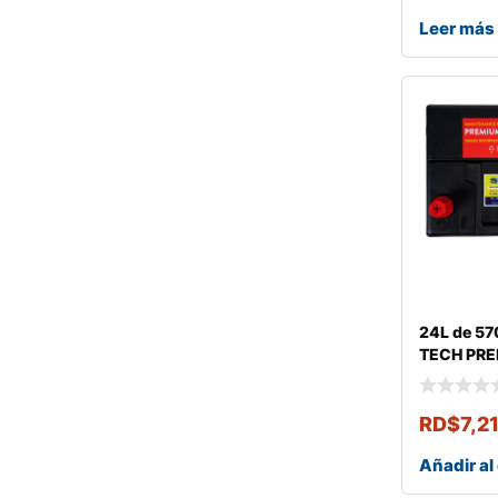
Leer más
24L de 57
TECH PR
RD$
7,2
Añadir al 