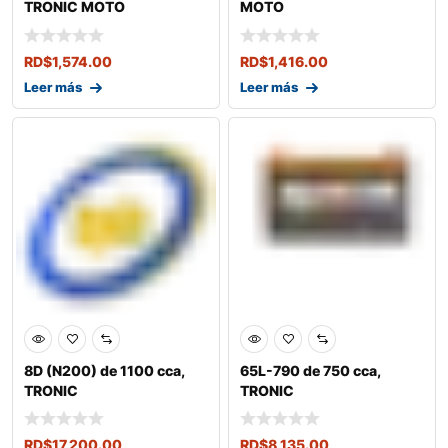
TRONIC MOTO
MOTO
RD$
1,574.00
RD$
1,416.00
Leer más
Leer más
8D (N200) de 1100 cca,
65L-790 de 750 cca,
TRONIC
TRONIC
RD$
17,200.00
RD$
8,135.00